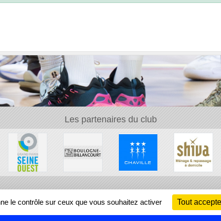
Les partenaires du club
Ch
nne le contrôle sur ceux que vous souhaitez activer
Tout accepte
Information