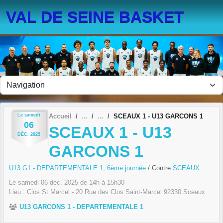
Panneau de gestion des cookies
VAL DE SEINE BASKET
Le
samedi
Accueil
SCEAUX 1 - U13 GARCONS 1
06
SCEAUX 1 - U13
DÉC.
2025
GARCONS 1
U13 G1 - DEPARTEMENTALE 1, 6ème journée
/ Contre
SCEAUX
Le
samedi
06
déc.
2025
de 14h à 15h30
Lieu :
Clos St Marcel - 20 Rue des Clos Saint-Marcel
92330
Sceaux
U13 GARCONS 1 - DEPARTEMENTALE 1