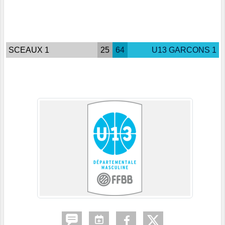
SCEAUX 1
25
64
U13 GARCONS 1