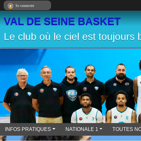
Panneau de gestion des cookies
Se connecter
VAL DE SEINE BASKET
Le club où le ciel est toujours 
INFOS PRATIQUES
NATIONALE 1
TOUTES NO